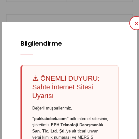
×
Biz Kimiz
Bilgilendirme
2012 yılında “mükemmel kalite”, “sorumlu üretici” ve
“yenilikçi AR-GE” hedefi ile “Pukka” markası altında
başlayan yolculuğumuza binlerce müşterimiz ile devam
⚠️ ÖNEMLİ DUYURU:
Sahte İnternet Sitesi
ediyoruz.
Omurga gelişimine uygun ve sağlıklı uykuyu
Uyarısı
hedefleyen standartları ürünlerimizin dizayn ve üretim
aşamasında kaliteden ödün vermeksizin uyguluyoruz.
Değerli müşterilerimiz,
"pukkabebek.com"
adlı internet sitesinin,
şirketimiz
EPH Teknoloji Danışmanlık
San. Tic. Ltd. Şti.
'ye ait ticari unvan,
vergi kimlik numarası ve MERSİS