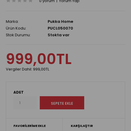
0 yorum
|
Yorum Yap
Marka:
Pukka Home
Ürün Kodu:
PUCL050070
Stok Durumu:
Stokta var
999,00TL
Vergiler Dahil:
999,00TL
ADET
FAVORILERIME EKLE
KARŞILAŞTIR