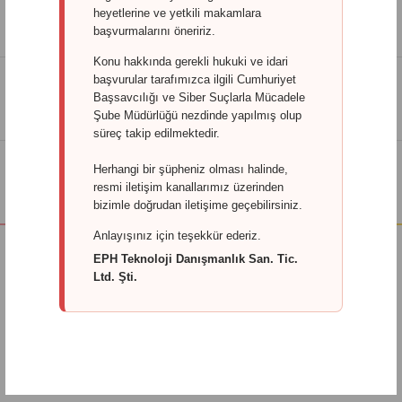
PZT - CUMA
heyetlerine ve yetkili makamlara
0850 346 76 32
9:00 - 18:00
başvurmalarını öneririz.
Konu hakkında gerekli hukuki ve idari
başvurular tarafımızca ilgili Cumhuriyet
ORDERS
Başsavcılığı ve Siber Suçlarla Mücadele
destek@pukkahome.com
SUPPORT
Şube Müdürlüğü nezdinde yapılmış olup
süreç takip edilmektedir.
Herhangi bir şüpheniz olması halinde,
MUTLU MÜŞTERI
Deneyimi
resmi iletişim kanallarımız üzerinden
ALIŞVERIŞ
bizimle doğrudan iletişime geçebilirsiniz.
Anlayışınız için teşekkür ederiz.
EPH Teknoloji Danışmanlık San. Tic.
Yataklar
Ltd. Şti.
Çocuk Yatakları
Lateks Yataklar
Lavina Serisi Yataklar