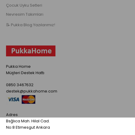
Çocuk Uyku Setleri
Nevresim Takımları
📝 Pukka Blog Yazılarımız!
Pukka Home
Müşteri Destek Hattı
0850 3467632
destek@pukkahome.com
Adres
Bsğlıca Mah. Hilal Cad.
No:8 Etimesgut Ankara