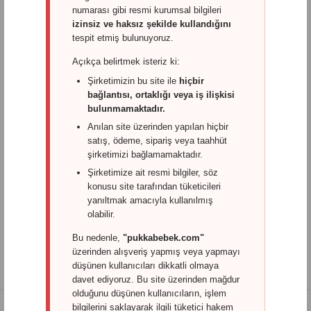
Açıklama
Yorumlar (0)
numarası gibi resmi kurumsal bilgileri
izinsiz ve haksız şekilde kullandığını
tespit etmiş bulunuyoruz.
Pukka Cool Yastık
Açıkça belirtmek isteriz ki:
Şirketimizin bu site ile
hiçbir
bağlantısı, ortaklığı veya iş ilişkisi
Bir tarafı Pamuk bir tarafı yün olarak üretilmiş Pukka Cool
bulunmamaktadır.
Yastık ile hem pamuk hem de yün katmanlarda uyuyabilirsiniz.
Anılan site üzerinden yapılan hiçbir
Özellikleri
satış, ödeme, sipariş veya taahhüt
şirketimizi bağlamamaktadır.
Yün Katman: %100 Boncuk Yün 500 gr.
Şirketimize ait resmi bilgiler, söz
konusu site tarafından tüketicileri
Pamuk Katman: %100 Pamuk 500 gr.
yanıltmak amacıyla kullanılmış
Dış Kumaş : %100 Pamuk Kapitoneli Kumaş
olabilir.
Etiketler:
{
Pukka Cool Yastık
Bu nedenle,
"pukkabebek.com"
üzerinden alışveriş yapmış veya yapmayı
düşünen kullanıcıları dikkatli olmaya
davet ediyoruz. Bu site üzerinden mağdur
olduğunu düşünen kullanıcıların, işlem
bilgilerini saklayarak ilgili tüketici hakem