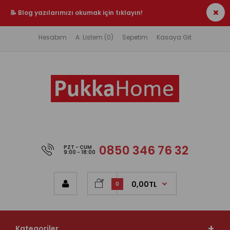
📝 Blog yazılarımızı okumak için tıklayın!
Hesabım
A. Listem (0)
Sepetim
Kasaya Git
0850 346 76 32
PZT - CUM
9:00 - 18:00
0,00TL
0
Kategoriler