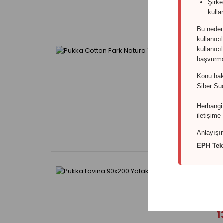
Şirke
kullan
Bu nede
kullanıcı
kullanıcı
başvurmal
Konu hakk
Pu
Siber Su
4
Herhangi 
iletişime 
Anlayışın
EPH Tekn
P
1