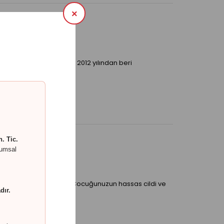
×
ra Çocuk Yatağı 60x120 2012 yılından beri
, “sorumlu üretici”..
. Tic.
rumsal
 Çocuk Yatağı 70x110 Çocuğunuzun hassas cildi ve
dır.
ısı için ö..