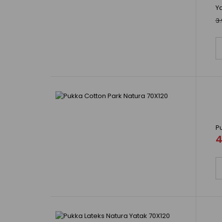
Y
3.
P
4