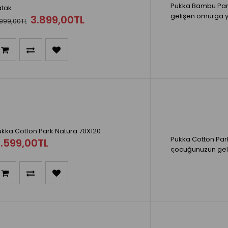
Pukka Bambu Park
atak
gelişen omurga ya
3.899,00TL
999,00TL
ukka Cotton Park Natura 70X120
Pukka Cotton Park
.599,00TL
çocuğunuzun geli