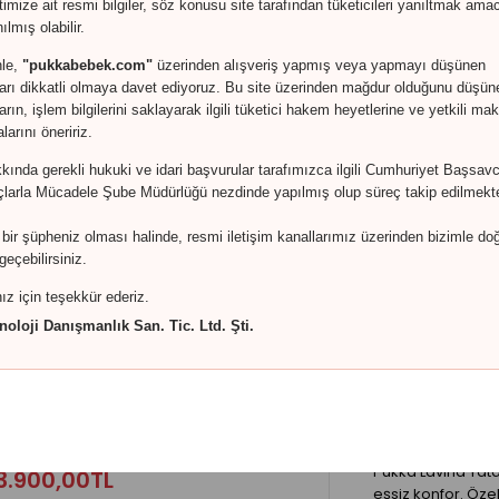
timize ait resmi bilgiler, söz konusu site tarafından tüketicileri yanıltmak ama
ılmış olabilir.
nle,
"pukkabebek.com"
üzerinden alışveriş yapmış veya yapmayı düşünen
ları dikkatli olmaya davet ediyoruz. Bu site üzerinden mağdur olduğunu düşün
ların, işlem bilgilerini saklayarak ilgili tüketici hakem heyetlerine ve yetkili m
arını öneririz.
ında gerekli hukuki ve idari başvurular tarafımızca ilgili Cumhuriyet Başsavc
kka Cotton Park Natura 70X110
çlarla Mücadele Şube Müdürlüğü nezdinde yapılmış olup süreç takip edilmekte
Pukka Cotton Park
.500,00TL
çocuğunuzun geli
bir şüpheniz olması halinde, resmi iletişim kanallarımız üzerinden bizimle do
geçebilirsiniz.
ız için teşekkür ederiz.
oloji Danışmanlık San. Tic. Ltd. Şti.
ukka Lavina 90x200 Yatak
Pukka Lavina Yata
3.900,00TL
eşsiz konfor. Özell