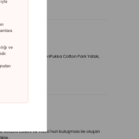
cıyla
en
akamlara
ılığı ve
dir.
 Natura 70x110 ÖzellikleriPukka Cotton Park Yatak,
şimine uy..
ğrudan
k 90x200 Lateks ve Visco'nun buluşması ile oluşan
ikle..