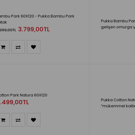
ambu Park 60X120 - Pukka Bambu Park
Pukka Bambu Park
atak
gelişen omurga yap
3.799,00TL
999,00TL
otton Park Natura 60X120
Pukka Cotton Natu
.499,00TL
“mükemmel kalite”