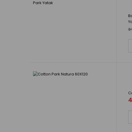
B
Y
3.
C
4