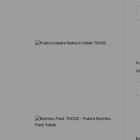
Pu
7.
B