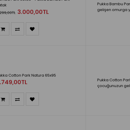
Pukka Bambu Park
atak
gelişen omurga yap
3.000,00TL
299,00TL
ukka Cotton Park Natura 65x95
Pukka Cotton Park
.749,00TL
çocuğunuzun geli