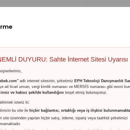
dirme
kka Lateks Natura Yatak 60X120
Pukka Lateks Natu
6.900,00TL
200,00TL
“mükemmel kalite”
EMLİ DUYURU: Sahte İnternet Sitesi Uyarısı
üşterilerimiz,
ebek.com"
adlı internet sitesinin, şirketimiz
EPH Teknoloji Danışmanlık San
'ye ait ticari unvan, vergi kimlik numarası ve MERSİS numarası gibi resmi ku
zinsiz ve haksız şekilde kullandığını
tespit etmiş bulunuyoruz.
ambu Park 70X110 - Pukka Bambu Park
lirtmek isteriz ki:
Pukka Bambu Park
atak
timizin bu site ile
hiçbir bağlantısı, ortaklığı veya iş ilişkisi bulunmamakta
gelişen omurga yap
3.899,00TL
999,00TL
n site üzerinden yapılan hiçbir satış, ödeme, sipariş veya taahhüt şirketimizi
amamaktadır.