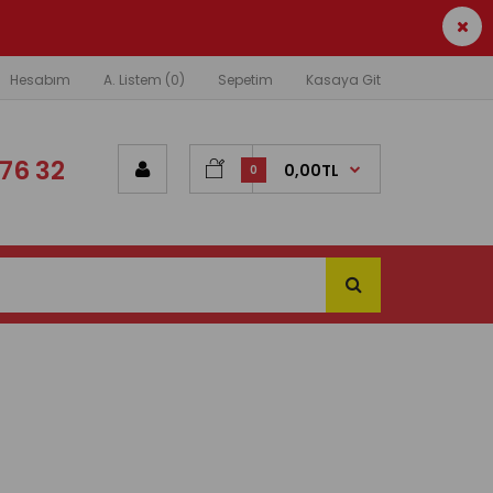
Hesabım
A. Listem (0)
Sepetim
Kasaya Git
76 32
0,00TL
0