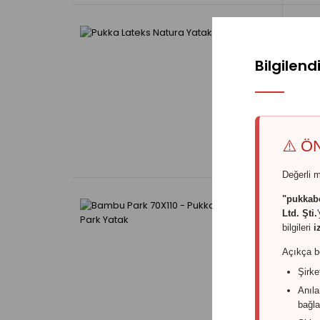
Bilgilen
Pu
7.
⚠️ ÖN
Değerli m
"pukkab
Ltd. Şti.
bilgileri
i
B
Açıkça be
Y
Şirke
3.
Anıla
bağl