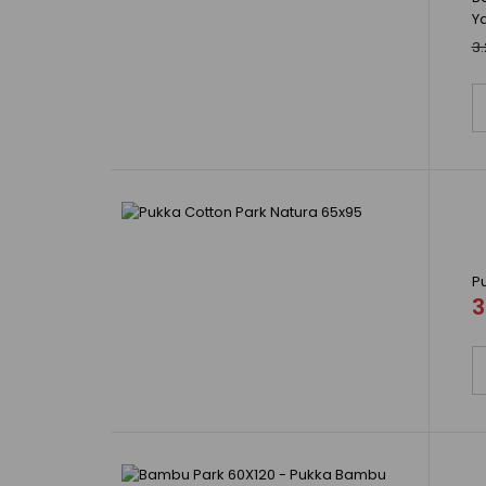
Y
3.
P
3